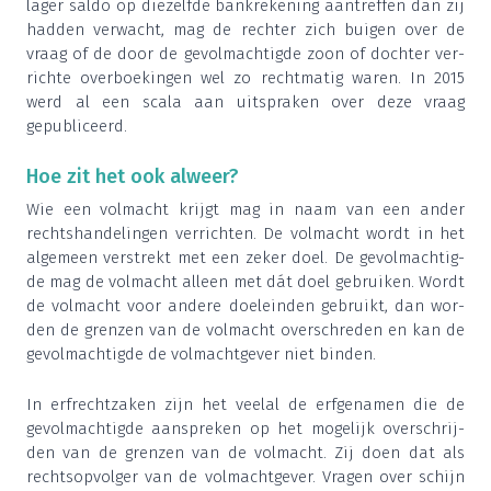
lager sal­do op die­zelf­de bank­re­ke­ning aan­tref­fen dan zij
had­den ver­wacht, mag de rech­ter zich bui­gen over de
vraag of de door de gevol­mach­tig­de zoon of doch­ter ver­
rich­te over­boe­kin­gen wel zo recht­ma­tig waren. In
2015
werd al een sca­la aan uit­spra­ken over deze vraag
gepubliceerd.
Hoe zit het ook alweer?
Wie een vol­macht krijgt mag in naam van een ander
rechts­han­de­lin­gen ver­rich­ten. De vol­macht wordt in het
alge­meen ver­strekt met een zeker doel. De gevol­mach­tig­
de mag de vol­macht alleen met dát doel gebrui­ken. Wordt
de vol­macht voor ande­re doel­ein­den gebruikt, dan wor­
den de gren­zen van de vol­macht over­schre­den en kan de
gevol­mach­tig­de de vol­macht­ge­ver niet binden.
In erf­recht­za­ken zijn het veel­al de erf­ge­na­men die de
gevol­mach­tig­de aan­spre­ken op het moge­lijk over­schrij­
den van de gren­zen van de vol­macht. Zij doen dat als
rechts­op­vol­ger van de vol­macht­ge­ver. Vra­gen over schijn