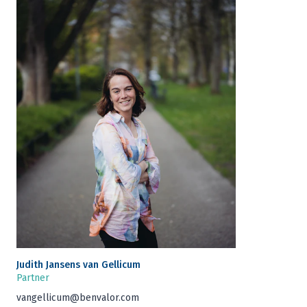
Judith Jan­sens van Gellicum
Part­ner
vangellicum@​benvalor.​com