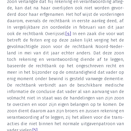
zoon ver­lang­de dat hij reke­ning en ver­ant­woor­ding afleg­
de, kan dat na haar over­lij­den ook niet wor­den gevor­
derd door haar erf­ge­na­men. Het hof wijst de vor­de­rin­gen
daar­om, even­als de recht­bank in eer­ste aan­leg deed, af.
In ver­ge­lijk­ba­re zin oor­deel­de in febru­a­ri van dit jaar
ook de recht­bank Over­ijs­sel.
[
4
]
In een zaak die voor wat
betreft de fei­ten erg op deze zaken lijkt ver­ging het de
gevol­mach­tig­de zoon voor de recht­bank Noord-Neder­
land in mei van dit jaar ech­ter anders. Dat deze zoon
toch reke­ning en ver­ant­woor­ding dien­de af te leg­gen,
baseer­de de recht­bank op het onge­schre­ven recht en
meer in het bij­zon­der op de omstan­dig­heid dat vader op
enig moment onder bewind is gesteld van­we­ge demen­tie.
De recht­bank ver­bindt aan de beschik­ba­re medi­sche
infor­ma­tie de con­clu­sie dat vader al van aan­vang van de
vol­macht niet in staat was de han­de­lin­gen van zijn zoon
te over­zien en voor zijn eigen belan­gen op te komen. De
zoon dient daar­om aan zijn broers en zus­sen reke­ning en
ver­ant­woor­ding af te leg­gen, zij het alleen voor die trans­
ac­ties die niet bin­nen het nor­ma­le uit­ga­ven­pa­troon van
vader vie­len.
[
5
]