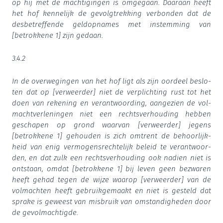
op hij met de mach­ti­gin­gen is omge­gaan. Daar­aan heeft
het hof ken­ne­lijk de gevolg­trek­king ver­bon­den dat de
des­be­tref­fen­de geld­op­na­mes met instem­ming van
[betrok­ke­ne
1
] zijn gedaan.
3
.
4
.
2
In de over­we­gin­gen van het hof ligt als zijn oor­deel beslo­
ten dat op [ver­weer­der] niet de ver­plich­ting rust tot het
doen van reke­ning en ver­ant­woor­ding, aan­ge­zien de vol­
macht­ver­le­nin­gen niet een rechts­ver­hou­ding heb­ben
gescha­pen op grond waar­van [ver­weer­der] jegens
[betrok­ke­ne
1
] gehou­den is zich omtrent de behoor­lijk­
heid van enig ver­mo­gens­rech­te­lijk beleid te ver­ant­woor­
den, en dat zulk een rechts­ver­hou­ding ook nadien niet is
ont­staan, omdat [betrok­ke­ne
1
] bij leven geen bezwa­ren
heeft gehad tegen de wij­ze waar­op [ver­weer­der] van de
vol­mach­ten heeft gebruik­ge­maakt en niet is gesteld dat
spra­ke is geweest van mis­bruik van omstan­dig­he­den door
de gevolmachtigde.