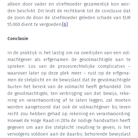
alleen door vader en stief­moe­der geza­men­lijk kon wor­
den beschikt. Dit leidt de recht­bank tot de con­clu­sie dat
de zoon de door de stief­moe­der gele­den scha­de van EUR
55
.
000
dient te ver­goe­den.
[
6
]
Con­clu­sie
In de prak­tijk is het las­tig om na over­lij­den van een vol­
macht­ge­ver als erf­ge­na­men de gevol­mach­tig­de aan te
spre­ken. Los van de pro­ces­rech­te­lij­ke com­pli­ca­ties –
waar­over later op deze plek meer – rust op de erf­ge­na­
men de stel­plicht en de bewijs­last dat de gevol­mach­tig­de
bui­ten het bereik van de vol­macht heeft gehan­deld. Om
de gevol­mach­tig­de, ten ver­krij­ging van dat bewijs, reke­
ning en ver­ant­woor­ding af te laten leg­gen, zal moe­ten
wor­den aan­ge­toond dat ook de vol­macht­ge­ver bij leven
recht zou heb­ben gehad op reke­ning en ver­ant­woor­ding.
Hoe­wel de Hoge Raad in
2014
de nodi­ge hand­vat­ten heeft
gege­ven om aan die stel­plicht invul­ling te geven, is het
ver­vol­gens vol­doen aan de daar­bij beho­ren­de bewijs­last