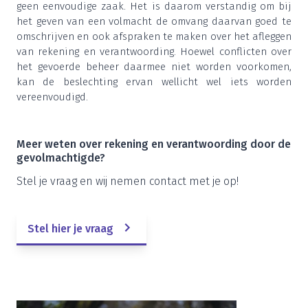
geen een­vou­di­ge zaak. Het is daar­om ver­stan­dig om bij
het geven van een vol­macht de omvang daar­van goed te
omschrij­ven en ook afspra­ken te maken over het afleg­gen
van reke­ning en ver­ant­woor­ding. Hoe­wel con­flic­ten over
het gevoer­de beheer daar­mee niet wor­den voor­ko­men,
kan de beslech­ting ervan wel­licht wel iets wor­den
vereenvoudigd.
Meer weten over reke­ning en ver­ant­woor­ding door de
gevolmachtigde?
Stel je vraag en wij nemen con­tact met je op!
Stel hier je vraag