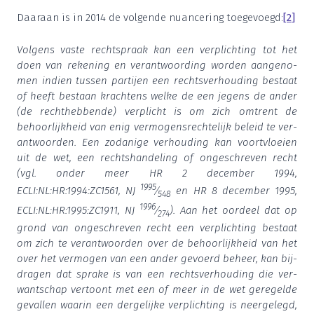
Daar­aan is in
2014
de vol­gen­de nuan­ce­ring toe­ge­voegd:
[
2
]
Vol­gens vas­te recht­spraak kan een ver­plich­ting tot het
doen van reke­ning en ver­ant­woor­ding wor­den aan­ge­no­
men indien tus­sen par­tij­en een rechts­ver­hou­ding bestaat
of heeft bestaan krach­tens wel­ke de een jegens de ander
(de recht­heb­ben­de) ver­plicht is om zich omtrent de
behoor­lijk­heid van enig ver­mo­gens­rech­te­lijk beleid te ver­
ant­woor­den. Een zoda­ni­ge ver­hou­ding kan voort­vloei­en
uit de wet, een rechts­han­de­ling of onge­schre­ven recht
(vgl. onder meer HR
2
decem­ber
1994
,
1995
ECLI:NL:HR:
1994
:ZC
1561
, NJ
⁄
en HR
8
decem­ber
1995
,
548
1996
ECLI:NL:HR:
1995
:ZC
1911
, NJ
⁄
). Aan het oor­deel dat op
274
grond van onge­schre­ven recht een ver­plich­ting bestaat
om zich te ver­ant­woor­den over de behoor­lijk­heid van het
over het ver­mo­gen van een ander gevoerd beheer, kan bij­
dra­gen dat spra­ke is van een rechts­ver­hou­ding die ver­
want­schap ver­toont met een of meer in de wet gere­gel­de
geval­len waar­in een der­ge­lij­ke ver­plich­ting is neer­ge­legd,