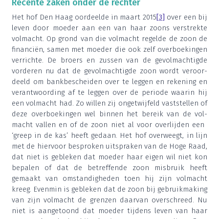
Recen­te zaken onder de rechter
Het hof Den Haag oor­deel­de in maart
2015
[
3
]
over een bij
leven door moe­der aan een van haar zoons ver­strek­te
vol­macht. Op grond van die vol­macht regel­de de zoon de
finan­ci­ën, samen met moe­der die ook zelf over­boe­kin­gen
ver­rich­te. De broers en zus­sen van de gevol­mach­tig­de
vor­de­ren nu dat de gevol­mach­tig­de zoon wordt ver­oor­
deeld om bank­be­schei­den over te leg­gen en reke­ning en
ver­ant­woor­ding af te leg­gen over de peri­o­de waar­in hij
een vol­macht had. Zo wil­len zij onge­twij­feld vast­stel­len of
deze over­boe­kin­gen wel bin­nen het bereik van de vol­
macht val­len en of de zoon niet al voor over­lij­den een
‘
greep in de kas’ heeft gedaan. Het hof over­weegt, in lijn
met de hier­voor bespro­ken uit­spra­ken van de Hoge Raad,
dat niet is geble­ken dat moe­der haar eigen wil niet kon
bepa­len of dat de betref­fen­de zoon mis­bruik heeft
gemaakt van omstan­dig­he­den toen hij zijn vol­macht
kreeg. Even­min is geble­ken dat de zoon bij gebruik­ma­king
van zijn vol­macht de gren­zen daar­van over­schreed. Nu
niet is aan­ge­toond dat moe­der tij­dens leven van haar