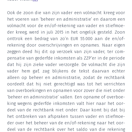
Ook de zoon die van zijn vader een vol­macht kreeg voor
het voe­ren van
‘
beheer en admi­ni­stra­tie’ en daar­om een
vol­macht voor de en/of-reke­ning van vader en stief­moe­
der kreeg, werd in juli
2015
in het onge­lijk gesteld. Zoon
ont­trok een bedrag van zo’n EUR
55
.
000
aan de en/of-
reke­ning door over­schrij­vin­gen en opna­mes. Naar eigen
zeg­gen deed hij dit op ver­zoek van zijn vader, ter com­
pen­sa­tie van gederf­de inkom­sten als ZZP’er in de peri­o­de
dat hij zijn zie­ke vader ver­zorg­de. De vol­macht die zijn
vader hem gaf, zag blij­kens de tekst daar­van ech­ter
alleen op beheer en admi­ni­stra­tie, zodat de recht­bank
oor­deelt dat hij niet gerech­tigd was tot het ver­rich­ten
van over­boe­kin­gen en opna­men voor zover die niet onder
‘
beheer en admi­ni­stra­tie’ val­len. Een opna­me of over­boe­
king wegens gederf­de inkom­sten valt hier naar het oor­
deel van de recht­bank niet onder. Daar komt bij dat bij
het ont­bre­ken van afspra­ken tus­sen vader en stief­moe­
der over het beheer van de en/of-reke­ning naar het oor­
deel van de recht­bank over het sal­do van die reke­ning