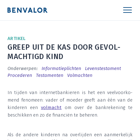
ARTI­KEL
GREEP UIT DE KAS DOOR GEVOL­
MACH­TIGD KIND
Onderwerpen:
Infor­ma­tie­plich­ten
Levens­tes­ta­ment
Pro­ce­de­ren
Tes­ta­men­ten
Vol­mach­ten
In tij­den van inter­net­ban­kie­ren is het een veel­voor­ko­
mend feno­meen: vader of moe­der geeft aan één van de
kin­de­ren een
vol­macht
om over de bank­re­ke­ning te
beschik­ken en zo de finan­ci­ën te beheren.
Als de ande­re kin­de­ren na over­lij­den een aan­mer­ke­lijk