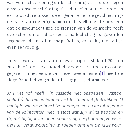
van vol­macht­ver­le­ning en bescher­ming van der­den tegen
deze grens­over­schrij­ding zijn dan niet aan de orde. In
een pro­ce­du­re tus­sen de erf­ge­na­men en de gevol­mach­tig­
de is het aan de erf­ge­na­men om te stel­len en te bewij­zen
dat de gevol­mach­tig­de de gren­zen van de vol­macht heeft
over­schre­den en daar­mee scha­de­plich­tig is gewor­den
tegen­over de nala­ten­schap. Dat is, zo blijkt, niet altijd
even eenvoudig.
In een twee­tal stan­daard­ar­res­ten op dit vlak uit
2005
en
2014
heeft de Hoge Raad daar­voor een toet­sings­ka­der
gege­ven. In het eer­ste van deze twee arres­ten
[
1
]
heeft de
Hoge Raad het vol­gen­de uit­gangs­punt geformuleerd:
3
.
4
.
1
Het hof heeft — in cas­sa­tie niet bestre­den — vast­ge­
steld (a) dat niet is komen vast te staan dat [betrok­ke­ne
1
]
ten tij­de van de vol­macht­ver­le­nin­gen en bij de uit­oe­fe­ning
van de vol­mach­ten niet in staat was zijn wil te bepa­len en
(b) dat hij bij leven geen aan­lei­ding heeft gezien [ver­weer­
der] ter ver­ant­woor­ding te roe­pen omtrent de wij­ze waar­