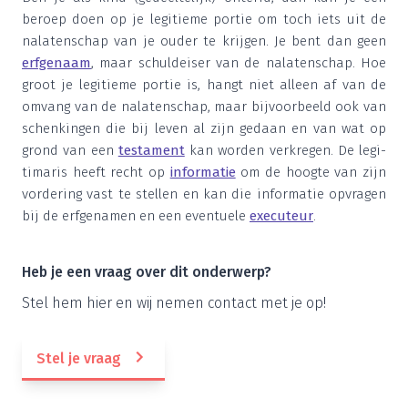
beroep doen op je legi­tie­me por­tie om toch iets uit de
nala­ten­schap van je ouder te krij­gen. Je bent dan geen
erf­ge­naam
, maar schuld­ei­ser van de nala­ten­schap. Hoe
groot je legi­tie­me por­tie is, hangt niet alleen af van de
omvang van de nala­ten­schap, maar bij­voor­beeld ook van
schen­kin­gen die bij leven al zijn gedaan en van wat op
grond van een
tes­ta­ment
kan wor­den ver­kre­gen. De legi­
ti­ma­ris heeft recht op
infor­ma­tie
om de hoog­te van zijn
vor­de­ring vast te stel­len en kan die infor­ma­tie opvra­gen
bij de erf­ge­na­men en een even­tu­e­le
exe­cu­teur
.
Heb je een vraag over dit onderwerp?
Stel hem hier en wij nemen con­tact met je op!
Stel je vraag