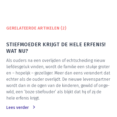
GERE­LA­TEER­DE ARTI­KE­LEN (
2
)
STIEF­MOE­DER KRIJGT DE HELE ERFE­NIS!
WAT NU?
Als ouders na een over­lij­den of echt­schei­ding nieuw
lief­des­ge­luk vin­den, wordt de fami­lie een stuk­je gro­ter
en – hope­lijk – gezel­li­ger. Meer dan eens ver­an­dert dat
ech­ter als de ouder over­lijdt. De nieu­we levens­part­ner
wordt dan in de ogen van de kin­de­ren, gewild of onge­
wild, een
‘
boze stief­ou­der’ als blijkt dat hij of zij de
hele erfe­nis krijgt.
Lees ver­der