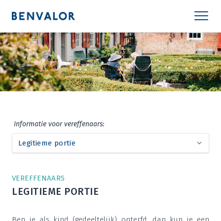
Infor­ma­tie voor vereffenaars:
VER­EF­FE­NAARS
LEGI­TIE­ME PORTIE
Ben je als kind (gedeel­te­lijk) ont­erfd, dan kun je een