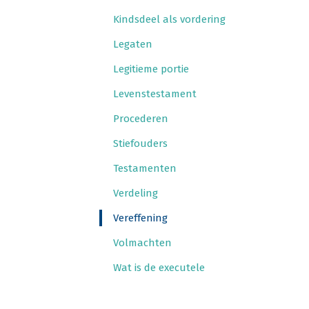
Kinds­deel als vordering
Lega­ten
Legi­tie­me portie
Levens­tes­ta­ment
Pro­ce­de­ren
Stief­ou­ders
Tes­ta­men­ten
Ver­de­ling
Ver­ef­fe­ning
Vol­mach­ten
Wat is de executele