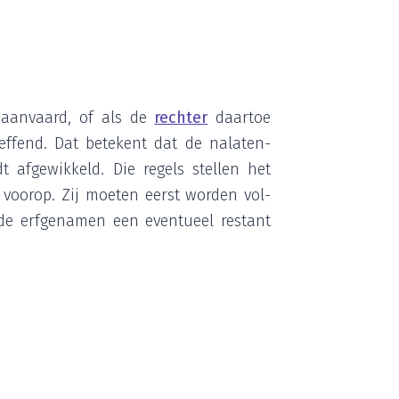
n aan­vaard, of als de
rech­ter
daar­toe
ef­fend. Dat bete­kent dat de nala­ten­
 afge­wik­keld. Die regels stel­len het
voor­op. Zij moe­ten eerst wor­den vol­
 erf­ge­na­men een even­tu­eel res­tant