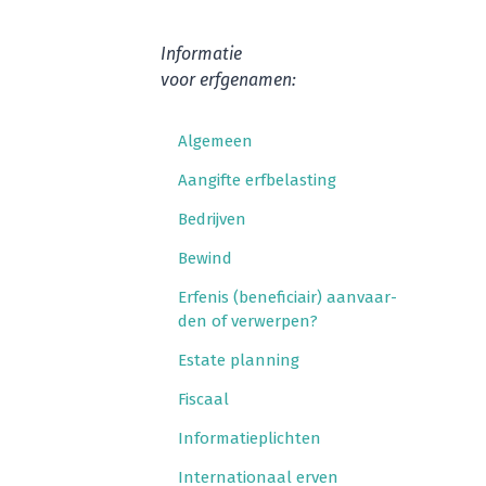
Infor­ma­tie
voor erfgenamen:
Alge­meen
Aan­gif­te erfbelasting
Bedrij­ven
Bewind
Erfe­nis (bene­fi­ci­air) aan­vaar­
den of verwerpen?
Esta­te planning
Fis­caal
Infor­ma­tie­plich­ten
Inter­na­ti­o­naal erven