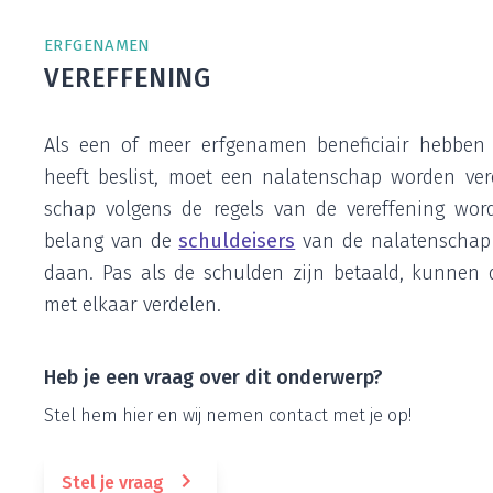
ERF­GE­NA­MEN
VER­EF­FE­NING
Als een of meer erf­ge­na­men bene­fi­ci­air heb­be
heeft beslist, moet een nala­ten­schap wor­den ver­
schap vol­gens de regels van de ver­ef­fe­ning wordt
belang van de
schuld­ei­sers
van de nala­ten­schap 
daan. Pas als de schul­den zijn betaald, kun­nen de
met elkaar verdelen.
Heb je een vraag over dit onderwerp?
Stel hem hier en wij nemen con­tact met je op!
Stel je vraag