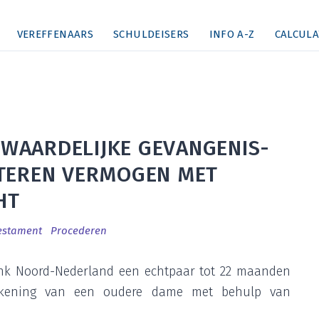
VEREFFENAARS
SCHULDEISERS
INFO A-Z
CALCULA
AR­DE­LIJ­KE GEVAN­GE­NIS­
TE­REN VER­MO­GEN MET
HT
es­ta­ment
Pro­ce­de­ren
bank Noord-Neder­land een echt­paar tot
22
maan­den
reke­ning van een oude­re dame met behulp van