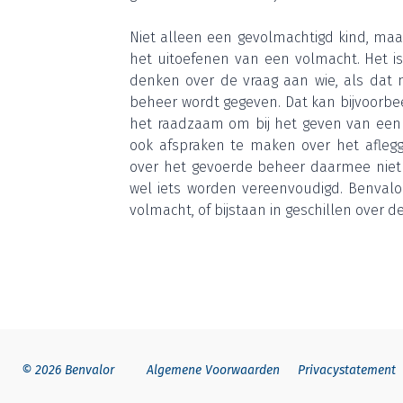
Niet alleen een gevol­mach­tigd kind, maar 
het uit­oe­fe­nen van een vol­macht. Het i
den­ken over de vraag aan wie, als dat noo
beheer wordt gege­ven. Dat kan bij­voor­b
het raad­zaam om bij het geven van een
ook afspra­ken te maken over het afleg­gen
over het gevoer­de beheer daar­mee niet 
wel iets wor­den ver­een­vou­digd. Ben­va­lo
vol­macht, of bij­staan in geschil­len over de
© 2026 Benvalor
Algemene Voorwaarden
Privacystatement