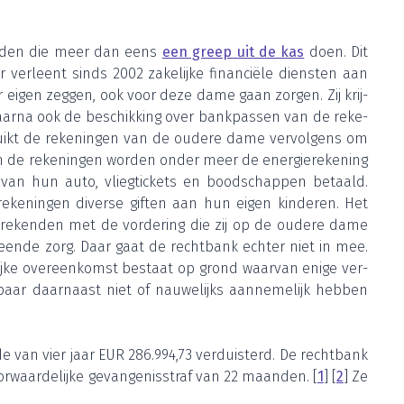
tig­den die meer dan eens
een greep uit de kas
doen. Dit
r ver­leent sinds
2002
zake­lij­ke finan­ci­ë­le dien­sten aan
ar eigen zeg­gen, ook voor deze dame gaan zor­gen. Zij krij­
ar­na ook de beschik­king over bank­pas­sen van de reke­
uikt de reke­nin­gen van de oude­re dame ver­vol­gens om
Van de reke­nin­gen wor­den onder meer de ener­gie­re­ke­ning
an hun auto, vlieg­tic­kets en bood­schap­pen betaald.
ke­nin­gen diver­se gif­ten aan hun eigen kin­de­ren. Het
­re­ken­den met de vor­de­ring die zij op de oude­re dame
een­de zorg. Daar gaat de recht­bank ech­ter niet in mee.
lij­ke over­een­komst bestaat op grond waar­van eni­ge ver­
paar daar­naast niet of nau­we­lijks aan­ne­me­lijk heb­ben
­de van vier jaar EUR
286
.
994
,
73
ver­duis­terd. De recht­bank
waar­de­lij­ke gevan­ge­nis­straf van
22
maan­den. [
1
] [
2
] Ze