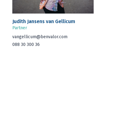
Judith Jan­sens van Gellicum
Part­ner
vangellicum@​benvalor.​com
088
30
300
36