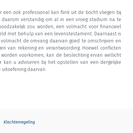
een ook pro­fes­si­o­nal kan flink uit de bocht vlie­gen bij
s daar­om ver­stan­dig om al in een vroeg sta­di­um na te
d­za­ke­lijk zou wor­den, een vol­macht voor finan­ci­eel
eeld met behulp van een levens­tes­ta­ment. Daar­naast is
 vol­macht de omvang daar­van goed te omschrij­ven en
 van reke­ning en ver­ant­woor­ding. Hoe­wel con­flic­ten
wor­den voor­ko­men, kan de beslech­ting ervan wel­licht
r kan u advi­se­ren bij het opstel­len van een der­ge­lij­ke
 uit­oe­fe­ning daarvan.
Klachtenregeling