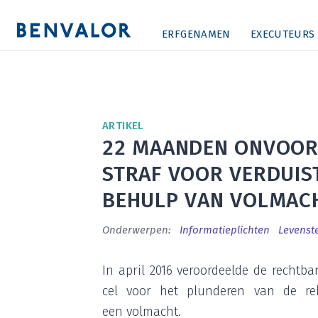
ERFGENAMEN
EXECUTEURS
ARTI­KEL
22
MAAN­DEN ONVOOR­WA
STRAF VOOR VER­DUIS­
BEHULP VAN VOLMAC
Onderwerpen:
Infor­ma­tie­plich­ten
Levens­t
In april
2016
ver­oor­deel­de de recht­
cel voor het plun­de­ren van de 
een volmacht.