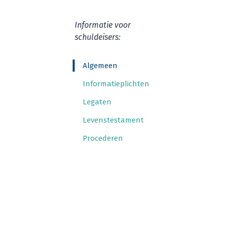
Infor­ma­tie voor
schuldeisers:
Alge­meen
Infor­ma­tie­plich­ten
Lega­ten
Levens­tes­ta­ment
Pro­ce­de­ren