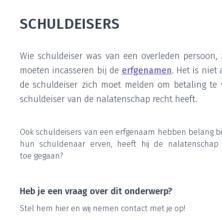
SCHULD­EI­SERS
Wie schuld­ei­ser was van een over­le­den per­soon, z
moe­ten incas­se­ren bij de
erf­ge­na­men
. Het is niet 
de schuld­ei­ser zich moet mel­den om beta­ling te 
schuld­ei­ser van de nala­ten­schap recht heeft.
Ook schuld­ei­sers van een erf­ge­naam heb­ben belang bij 
hun schul­de­naar erven, heeft hij de nala­ten­scha
toe gegaan?
Heb je een vraag over dit onderwerp?
Stel hem hier en wij nemen con­tact met je op!