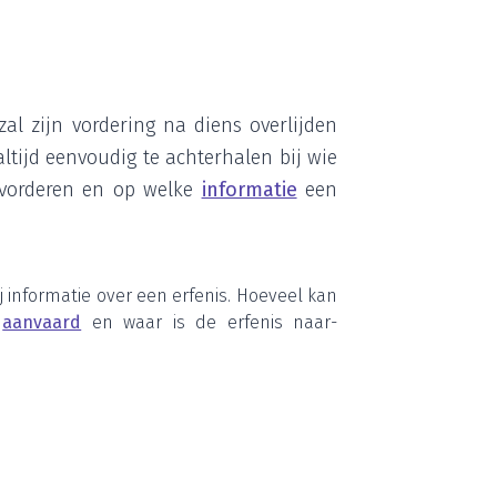
al zijn vor­de­ring na diens over­lij­den
altijd een­vou­dig te ach­ter­ha­len bij wie
vor­de­ren en op wel­ke
infor­ma­tie
een
infor­ma­tie over een erfe­nis. Hoe­veel kan
p
aan­vaard
en waar is de erfe­nis naar­