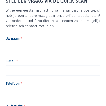
STEL EEN VRAAG VIA DE QUICK SCAN
Wil je een eer­ste inschat­ting van je juri­di­sche posi­tie, of
heb je een ande­re vraag aan onze erf­recht­spe­ci­a­lis­ten?
Vul onder­staand for­mu­lier in. Wij nemen zo snel moge­lijk
tele­fo­nisch con­tact met je op!
Uw naam
*
E-mail
*
Telefoon
*