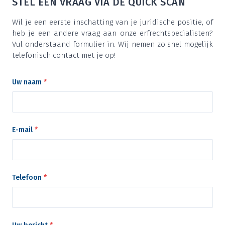
STEL EEN VRAAG VIA DE QUICK SCAN
Wil je een eer­ste inschat­ting van je juri­di­sche posi­tie, of
heb je een ande­re vraag aan onze erf­recht­spe­ci­a­lis­ten?
Vul onder­staand for­mu­lier in. Wij nemen zo snel moge­lijk
tele­fo­nisch con­tact met je op!
Uw naam
*
E-mail
*
Telefoon
*