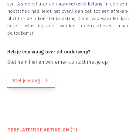
ven. Als de erf­la­ter een
aan­mer­ke­lijk belang
in een ven­
noot­schap had, leidt het over­lij­den ook tot een afre­ken­
plicht in de inkom­sten­be­las­ting. Onder voor­waar­den kan
deze belas­ting­claim wor­den door­ge­scho­ven naar
de toekomst.
Heb je een vraag over dit onderwerp?
Stel hem hier en wij nemen con­tact met je op!
Stel je vraag
GERE­LA­TEER­DE ARTI­KE­LEN (
1
)