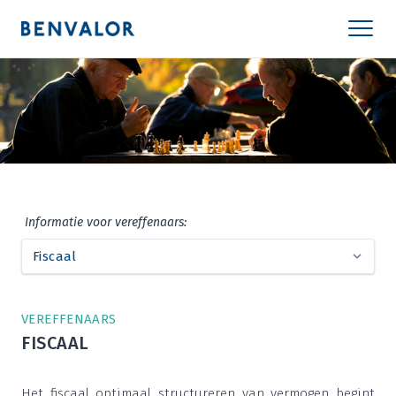
Infor­ma­tie voor vereffenaars:
VER­EF­FE­NAARS
FIS­CAAL
Het fis­caal opti­maal struc­tu­re­ren van ver­mo­gen begint