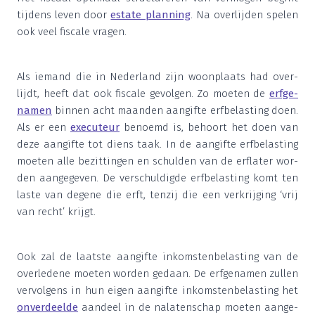
tij­dens leven door
esta­te plan­ning
. Na over­lij­den spe­len
ook veel fis­ca­le vragen.
Als iemand die in Neder­land zijn woon­plaats had over­
lijdt, heeft dat ook fis­ca­le gevol­gen. Zo moe­ten de
erf­ge­
na­men
bin­nen acht maan­den aan­gif­te erf­be­las­ting doen.
Als er een
exe­cu­teur
benoemd is, behoort het doen van
deze aan­gif­te tot diens taak. In de aan­gif­te erf­be­las­ting
moe­ten alle bezit­tin­gen en schul­den van de erf­la­ter wor­
den aan­ge­ge­ven. De ver­schul­dig­de erf­be­las­ting komt ten
las­te van dege­ne die erft, ten­zij die een ver­krij­ging
‘
vrij
van recht’ krijgt.
Ook zal de laat­ste aan­gif­te inkom­sten­be­las­ting van de
over­le­de­ne moe­ten wor­den gedaan. De erf­ge­na­men zul­len
ver­vol­gens in hun eigen aan­gif­te inkom­sten­be­las­ting het
onver­deel­de
aan­deel in de nala­ten­schap moe­ten aan­ge­