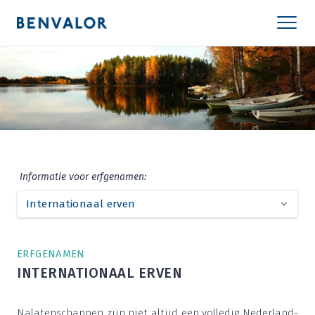
Infor­ma­tie voor erfgenamen:
ERF­GE­NA­MEN
INTER­NA­TI­O­NAAL ERVEN
Nala­ten­schap­pen zijn niet altijd een vol­le­dig Neder­land­