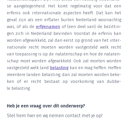
se aan­ge­le­gen­heid. Het komt regel­ma­tig voor dat een
erfe­nis ook inter­na­ti­o­na­le aspec­ten heeft. Dat kan het
geval zijn als een erf­la­ter bui­ten Neder­land woon­ach­tig
was, of als de
erf­ge­na­men
of (een deel van) de bezit­tin­
gen zich in Neder­land bevin­den. Voor­dat de erfe­nis kan
wor­den afge­wik­keld, zal dan eerst op grond van het inter­
na­ti­o­na­le recht moe­ten wor­den vast­ge­steld welk recht
van toe­pas­sing is op de nala­ten­schap en hoe de nala­ten­
schap moet wor­den afge­wik­keld. Ook zal moe­ten wor­den
vast­ge­steld welk land
belas­ting
kan en mag hef­fen. Hef­fen
meer­de­re lan­den belas­ting, dan zal moe­ten wor­den beke­
ken of er recht bestaat op voor­ko­ming van dub­be­
le belasting.
Heb je een vraag over dit onderwerp?
Stel hem hier en wij nemen con­tact met je op!