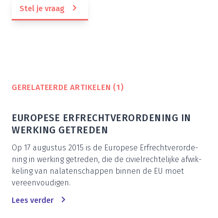
Stel je vraag
GERE­LA­TEER­DE ARTI­KE­LEN (
1
)
EURO­PE­SE ERF­RECHT­VER­OR­DE­NING IN
WER­KING GETREDEN
Op
17
augus­tus
2015
is de Euro­pe­se Erf­recht­ver­or­de­
ning in wer­king getre­den, die de civiel­rech­te­lij­ke afwik­
ke­ling van nala­ten­schap­pen bin­nen de EU moet
vereenvoudigen.
Lees ver­der