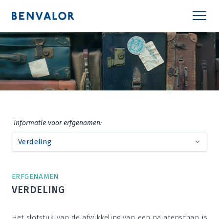
Infor­ma­tie voor erfgenamen:
ERF­GE­NA­MEN
VER­DE­LING
Het slot­stuk van de afwik­ke­ling van een nala­ten­schap is