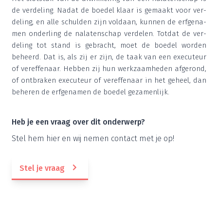
de ver­de­ling. Nadat de boe­del klaar is gemaakt voor ver­
de­ling, en alle schul­den zijn vol­daan, kun­nen de erf­ge­na­
men onder­ling de nala­ten­schap ver­de­len. Tot­dat de ver­
de­ling tot stand is gebracht, moet de boe­del wor­den
beheerd. Dat is, als zij er zijn, de taak van een exe­cu­teur
of ver­ef­fe­naar. Heb­ben zij hun werk­zaam­he­den afge­rond,
of ont­bra­ken exe­cu­teur of ver­ef­fe­naar in het geheel, dan
behe­ren de erf­ge­na­men de boe­del gezamenlijk.
Heb je een vraag over dit onderwerp?
Stel hem hier en wij nemen con­tact met je op!
Stel je vraag