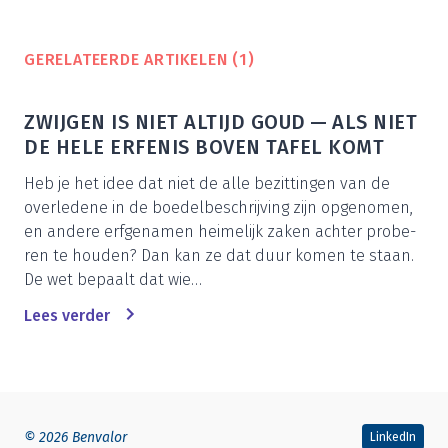
GERE­LA­TEER­DE ARTI­KE­LEN (
1
)
ZWIJ­GEN IS NIET ALTIJD GOUD — ALS NIET
DE HELE ERFE­NIS BOVEN TAFEL KOMT
Heb je het idee dat niet de alle bezit­tin­gen van de
over­le­de­ne in de boe­del­be­schrij­ving zijn opge­no­men,
en ande­re erf­ge­na­men hei­me­lijk zaken ach­ter pro­be­
ren te hou­den? Dan kan ze dat duur komen te staan.
De wet bepaalt dat wie…
Lees ver­der
© 2026 Benvalor
LinkedIn