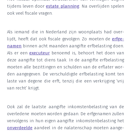
tij­dens leven door
esta­te plan­ning
. Na over­lij­den spe­len
ook veel fis­ca­le vragen.
Als iemand die in Neder­land zijn woon­plaats had over­
lijdt, heeft dat ook fis­ca­le gevol­gen. Zo moe­ten de
erf­ge­
na­men
bin­nen acht maan­den aan­gif­te erf­be­las­ting doen.
Als er een
exe­cu­teur
benoemd is, behoort het doen van
deze aan­gif­te tot diens taak. In de aan­gif­te erf­be­las­ting
moe­ten alle bezit­tin­gen en schul­den van de erf­la­ter wor­
den aan­ge­ge­ven. De ver­schul­dig­de erf­be­las­ting komt ten
las­te van dege­ne die erft, ten­zij die een ver­krij­ging
‘
vrij
van recht’ krijgt.
Ook zal de laat­ste aan­gif­te inkom­sten­be­las­ting van de
over­le­de­ne moe­ten wor­den gedaan. De erf­ge­na­men zul­len
ver­vol­gens in hun eigen aan­gif­te inkom­sten­be­las­ting het
onver­deel­de
aan­deel in de nala­ten­schap moe­ten aan­ge­