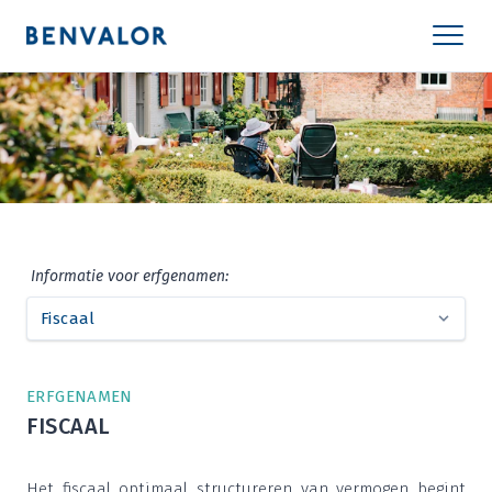
Infor­ma­tie voor erfgenamen:
ERF­GE­NA­MEN
FIS­CAAL
Het fis­caal opti­maal struc­tu­re­ren van ver­mo­gen begint