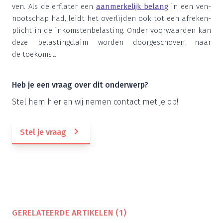
ven. Als de erf­la­ter een
aan­mer­ke­lijk belang
in een ven­
noot­schap had, leidt het over­lij­den ook tot een afre­ken­
plicht in de inkom­sten­be­las­ting. Onder voor­waar­den kan
deze belas­ting­claim wor­den door­ge­scho­ven naar
de toekomst.
Heb je een vraag over dit onderwerp?
Stel hem hier en wij nemen con­tact met je op!
Stel je vraag
GERE­LA­TEER­DE ARTI­KE­LEN (
1
)