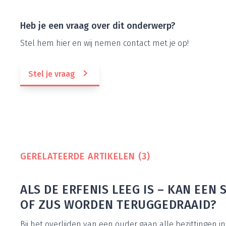
Heb je een vraag over dit onderwerp?
Stel hem hier en wij nemen con­tact met je op!
Stel je vraag
GERE­LA­TEER­DE ARTI­KE­LEN (
3
)
ALS DE ERFE­NIS LEEG IS – KAN EEN
OF ZUS WOR­DEN TERUGGEDRAAID?
Bij het over­lij­den van een ouder gaan alle bezit­tin­gen 