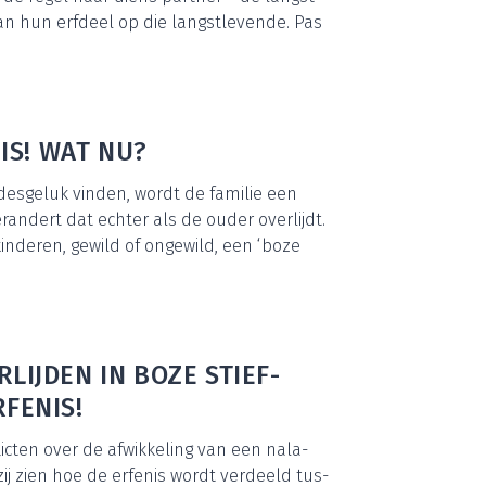
 van hun erf­deel op die langst­le­ven­de. Pas
NIS! WAT NU?
des­ge­luk vin­den, wordt de fami­lie een
er­an­dert dat ech­ter als de ouder over­lijdt.
n­de­ren, gewild of onge­wild, een
‘
boze
LIJ­DEN IN BOZE STIEF­
RFENIS!
ic­ten over de afwik­ke­ling van een nala­
zij zien hoe de erfe­nis wordt ver­deeld tus­