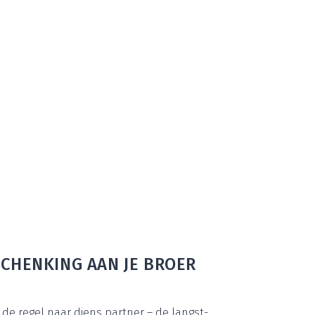
 SCHEN­KING AAN JE BROER
in de regel naar diens part­ner – de langst­