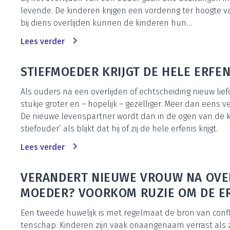
le­ven­de. De kin­de­ren krij­gen een vor­de­ring ter hoog­te
bij diens over­lij­den kun­nen de kin­de­ren hun…
Lees ver­der
STIEF­MOE­DER KRIJGT DE HELE ERFE­
Als ouders na een over­lij­den of echt­schei­ding nieuw lief­
stuk­je gro­ter en – hope­lijk – gezel­li­ger. Meer dan eens v
De nieu­we levens­part­ner wordt dan in de ogen van de ki
stief­ou­der’ als blijkt dat hij of zij de hele erfe­nis krijgt.
Lees ver­der
VER­AN­DERT NIEU­WE VROUW NA OVER­
MOE­DER? VOOR­KOM RUZIE OM DE E
Een twee­de huwe­lijk is met regel­maat de bron van con­fl
ten­schap. Kin­de­ren zijn vaak onaan­ge­naam ver­rast als 