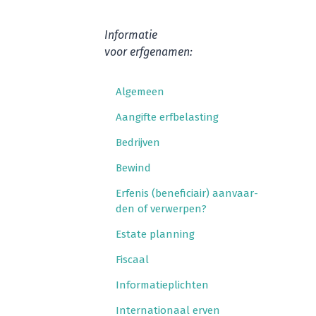
Infor­ma­tie
voor erfgenamen:
Alge­meen
Aan­gif­te erfbelasting
Bedrij­ven
Bewind
Erfe­nis (bene­fi­ci­air) aan­vaar­
den of verwerpen?
Esta­te planning
Fis­caal
Infor­ma­tie­plich­ten
Inter­na­ti­o­naal erven