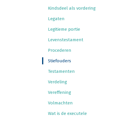
Kinds­deel als vordering
Lega­ten
Legi­tie­me portie
Levens­tes­ta­ment
Pro­ce­de­ren
Stief­ou­ders
Tes­ta­men­ten
Ver­de­ling
Ver­ef­fe­ning
Vol­mach­ten
Wat is de executele