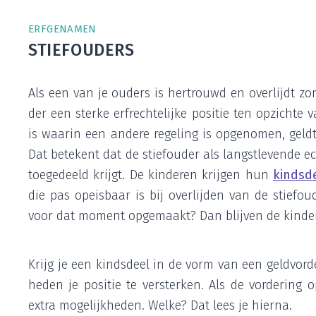
ERF­GE­NA­MEN
STIEF­OU­DERS
Als een van je ouders is her­trouwd en over­lijdt zo
der een ster­ke erf­rech­te­lij­ke posi­tie ten opzich­te
is waar­in een ande­re rege­ling is opge­no­men, gel
Dat bete­kent dat de stief­ou­der als langst­le­ven­de e
toe­ge­deeld krijgt. De kin­de­ren krij­gen hun
kinds­d
die pas opeis­baar is bij over­lij­den van de stief­ou­
voor dat moment opge­maakt? Dan blij­ven de kin­de
Krijg je een kinds­deel in de vorm van een geld­vor­d
he­den je posi­tie te ver­ster­ken. Als de vor­de­ring
extra moge­lijk­he­den. Wel­ke? Dat lees je hierna.