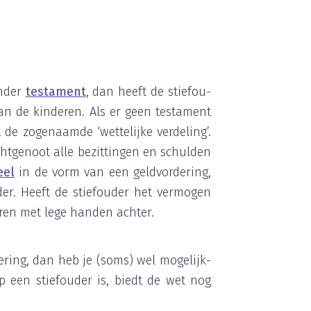
n­der
tes­ta­ment
, dan heeft de stief­ou­
 van de kin­de­ren. Als er geen tes­ta­ment
dt de zoge­naam­de
‘
wet­te­lij­ke ver­de­ling’.
cht­ge­noot alle bezit­tin­gen en schul­den
eel
in de vorm van een geld­vor­de­ring,
der. Heeft de stief­ou­der het ver­mo­gen
­ren met lege han­den achter.
e­ring, dan heb je (soms) wel moge­lijk­
 op een stief­ou­der is, biedt de wet nog