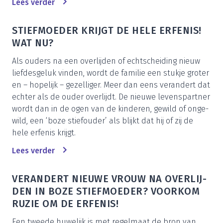
Lees ver­der
STIEF­MOE­DER KRIJGT DE HELE ERFE­NIS!
WAT NU?
Als ouders na een over­lij­den of echt­schei­ding nieuw
lief­des­ge­luk vin­den, wordt de fami­lie een stuk­je gro­ter
en – hope­lijk – gezel­li­ger. Meer dan eens ver­an­dert dat
ech­ter als de ouder over­lijdt. De nieu­we levens­part­ner
wordt dan in de ogen van de kin­de­ren, gewild of onge­
wild, een
‘
boze stief­ou­der’ als blijkt dat hij of zij de
hele erfe­nis krijgt.
Lees ver­der
VER­AN­DERT NIEU­WE VROUW NA OVER­LIJ­
DEN IN BOZE STIEF­MOE­DER? VOOR­KOM
RUZIE OM DE ERFENIS!
Een twee­de huwe­lijk is met regel­maat de bron van