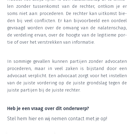
len zon­der tus­sen­komst van de rech­ter, ont­kom je er
soms niet aan: pro­ce­de­ren. De rech­ter kan uit­komst bie­
den bij veel con­flic­ten. Er kan bij­voor­beeld een oor­deel
gevraagd wor­den over de omvang van de nala­ten­schap,
de ver­de­ling ervan, over de hoog­te van de legi­tie­me por­
tie of over het ver­strek­ken van informatie.
In som­mi­ge geval­len kun­nen par­tij­en zon­der advo­ca­ten
pro­ce­de­ren, maar in veel zaken is bij­stand door een
advo­caat ver­plicht. Een advo­caat zorgt voor het instel­len
van de juis­te vor­de­ring op de juis­te grond­slag tegen de
juis­te par­tij­en bij de juis­te rechter.
Heb je een vraag over dit onderwerp?
Stel hem hier en wij nemen con­tact met je op!