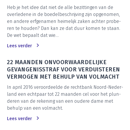
Heb je het idee dat niet de alle bezit­tin­gen van de
over­le­de­ne in de boe­del­be­schrij­ving zijn opge­no­men,
en ande­re erf­ge­na­men hei­me­lijk zaken ach­ter pro­be­
ren te hou­den? Dan kan ze dat duur komen te staan.
De wet bepaalt dat wie…
Lees ver­der
22
MAAN­DEN ONVOOR­WAAR­DE­LIJ­KE
GEVAN­GE­NIS­STRAF VOOR VER­DUIS­TE­REN
VER­MO­GEN MET BEHULP VAN VOLMACHT
In april
2016
ver­oor­deel­de de recht­bank Noord-Neder­
land een echt­paar tot
22
maan­den cel voor het plun­
de­ren van de reke­ning van een oude­re dame met
behulp van een volmacht.
Lees ver­der