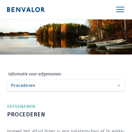
Infor­ma­tie voor erfgenamen:
ERF­GE­NA­MEN
PRO­CE­DE­REN
Hoe­wel het altijd fij­ner is een nala­ten­schap af te wik­ke­