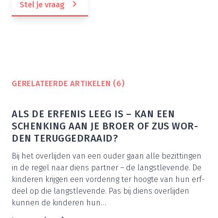
Stel je vraag
GERE­LA­TEER­DE ARTI­KE­LEN (
6
)
ALS DE ERFE­NIS LEEG IS – KAN EEN
SCHEN­KING AAN JE BROER OF ZUS WOR­
DEN TERUGGEDRAAID?
Bij het over­lij­den van een ouder gaan alle bezit­tin­gen
in de regel naar diens part­ner – de langst­le­ven­de. De
kin­de­ren krij­gen een vor­de­ring ter hoog­te van hun erf­
deel op die langst­le­ven­de. Pas bij diens over­lij­den
kun­nen de kin­de­ren hun…