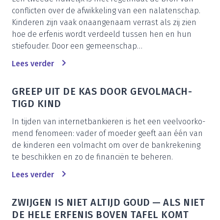
con­flic­ten over de afwik­ke­ling van een nala­ten­schap.
Kin­de­ren zijn vaak onaan­ge­naam ver­rast als zij zien
hoe de erfe­nis wordt ver­deeld tus­sen hen en hun
stief­ou­der. Door een gemeenschap…
Lees ver­der
GREEP UIT DE KAS DOOR GEVOL­MACH­
TIGD KIND
In tij­den van inter­net­ban­kie­ren is het een veel­voor­ko­
mend feno­meen: vader of moe­der geeft aan één van
de kin­de­ren een vol­macht om over de bank­re­ke­ning
te beschik­ken en zo de finan­ci­ën te beheren.
Lees ver­der
ZWIJ­GEN IS NIET ALTIJD GOUD — ALS NIET
DE HELE ERFE­NIS BOVEN TAFEL KOMT