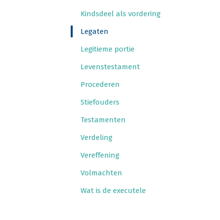
Kinds­deel als vordering
Lega­ten
Legi­tie­me portie
Levens­tes­ta­ment
Pro­ce­de­ren
Stief­ou­ders
Tes­ta­men­ten
Ver­de­ling
Ver­ef­fe­ning
Vol­mach­ten
Wat is de executele