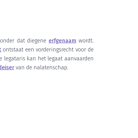
on­der dat die­ge­ne
erf­ge­naam
wordt.
t
ont­staat een vor­de­rings­recht voor de
e lega­ta­ris kan het legaat aan­vaar­den
­ei­ser
van de nalatenschap.