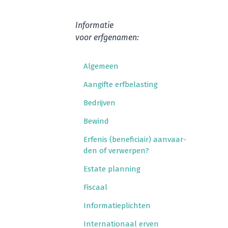
Infor­ma­tie
voor erfgenamen:
Alge­meen
Aan­gif­te erfbelasting
Bedrij­ven
Bewind
Erfe­nis (bene­fi­ci­air) aan­vaar­
den of verwerpen?
Esta­te planning
Fis­caal
Infor­ma­tie­plich­ten
Inter­na­ti­o­naal erven