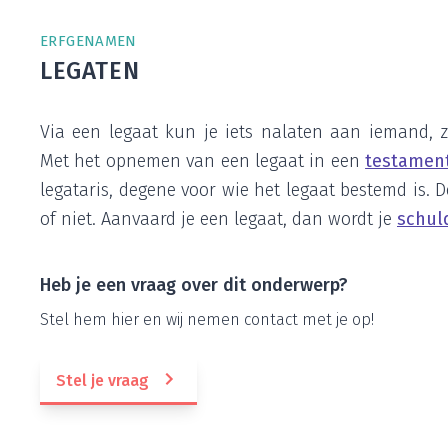
ERF­GE­NA­MEN
LEGA­TEN
Via een legaat kun je iets nala­ten aan iemand, z
Met het opne­men van een legaat in een
tes­ta­men
lega­ta­ris, dege­ne voor wie het legaat bestemd is. D
of niet. Aan­vaard je een legaat, dan wordt je
schuld
Heb je een vraag over dit onderwerp?
Stel hem hier en wij nemen con­tact met je op!
Stel je vraag