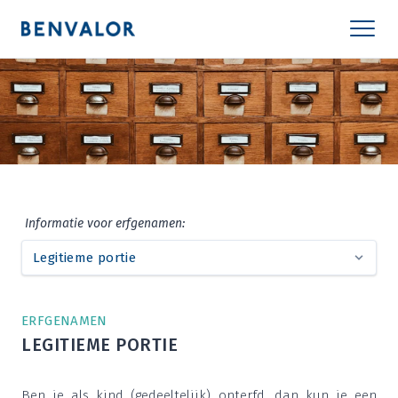
Infor­ma­tie voor erfgenamen:
ERF­GE­NA­MEN
LEGI­TIE­ME PORTIE
Ben je als kind (gedeel­te­lijk) ont­erfd, dan kun je een