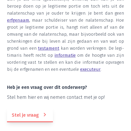
beroep doen op je legi­tie­me por­tie om toch iets uit de
nala­ten­schap van je ouder te krij­gen. Je bent dan geen
erf­ge­naam
, maar schuld­ei­ser van de nala­ten­schap. Hoe
groot je legi­tie­me por­tie is, hangt niet alleen af van de
omvang van de nala­ten­schap, maar bij­voor­beeld ook van
schen­kin­gen die bij leven al zijn gedaan en van wat op
grond van een
tes­ta­ment
kan wor­den ver­kre­gen. De legi­
ti­ma­ris heeft recht op
infor­ma­tie
om de hoog­te van zijn
vor­de­ring vast te stel­len en kan die infor­ma­tie opvra­gen
bij de erf­ge­na­men en een even­tu­e­le
exe­cu­teur
.
Heb je een vraag over dit onderwerp?
Stel hem hier en wij nemen con­tact met je op!
Stel je vraag