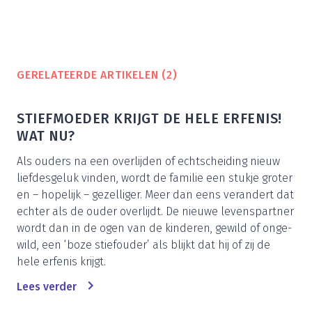
GERE­LA­TEER­DE ARTI­KE­LEN (
2
)
STIEF­MOE­DER KRIJGT DE HELE ERFE­NIS!
WAT NU?
Als ouders na een over­lij­den of echt­schei­ding nieuw
lief­des­ge­luk vin­den, wordt de fami­lie een stuk­je gro­ter
en – hope­lijk – gezel­li­ger. Meer dan eens ver­an­dert dat
ech­ter als de ouder over­lijdt. De nieu­we levens­part­ner
wordt dan in de ogen van de kin­de­ren, gewild of onge­
wild, een
‘
boze stief­ou­der’ als blijkt dat hij of zij de
hele erfe­nis krijgt.
Lees ver­der